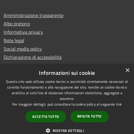
Amministrazione trasparente
Albo pretorio
Informativa privacy
Note legal
Social media policy
Dichiarazione di accessibilità
×
Informazioni sui cookie
Questo sito web utilizza cookie tecnici e assimilati strettamente necessari al
RSS
Copyright © 2025 Comune di
corretto funzionamento e alla navigazione del sito, nonché un cookie tecnico
analitico al solo fine di elaborare informazioni statistiche, aggregate e
Accessibilità
Montecatini Terme
anonime.
Privacy
Municipium
Powered by
|
Per maggiori dettagli, può consultare la cookie policy al seguente
link
Cookie
Accesso redazione
RIFIUTA TUTTO
ACCETTA TUTTO
Mappa del sito
Vecchio sito
MOSTRA DETTAGLI