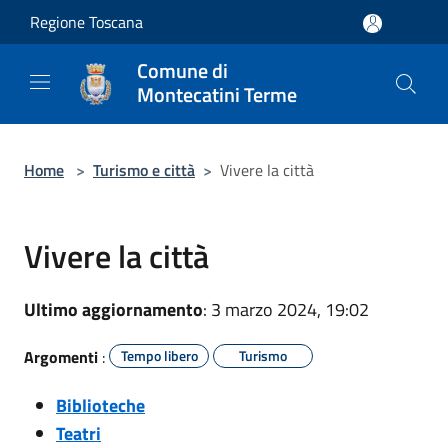
Salta al contenuto principale
Regione Toscana
Comune di
Montecatini Terme
Home
>
Turismo e città
>
Vivere la città
Vivere la città
Ultimo aggiornamento
: 3 marzo 2024, 19:02
Argomenti
:
Tempo libero
Turismo
Biblioteche
Teatri