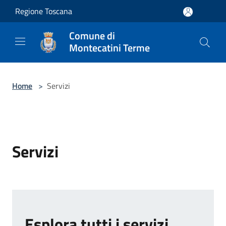
Salta al contenuto principale
Regione Toscana
Comune di
Montecatini Terme
Home
>
Servizi
Servizi
Esplora tutti i servizi