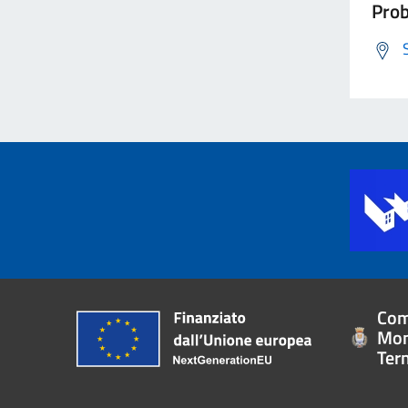
Prob
Com
Mon
Ter