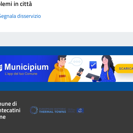
lemi in città
Segnala disservizio
une di
tecatini
me