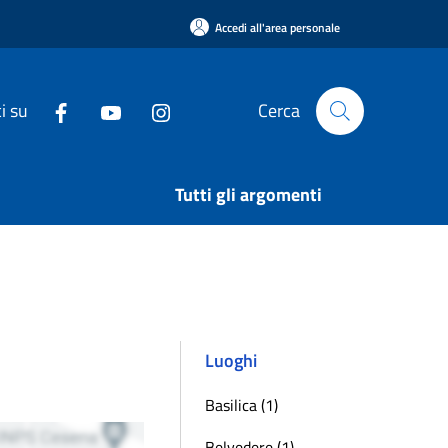
Accedi all'area personale
i su
Cerca
Tutti gli argomenti
Luoghi
Basilica (1)
Belvedere (1)