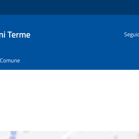
ni Terme
Seguic
il Comune