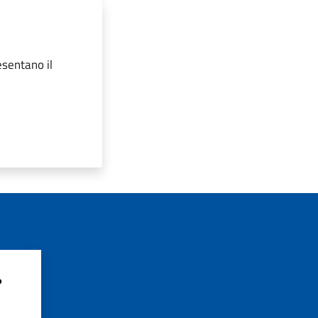
esentano il
?