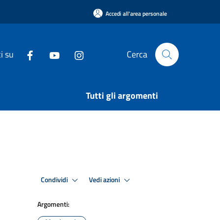
Accedi all'area personale
i su
Cerca
Tutti gli argomenti
Condividi
Vedi azioni
Argomenti: