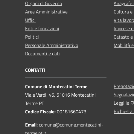
Organi di Governo
Anagrafe e
Aree Amministrative
Cultura e
Uffici
Vita lavor
Enti e fondazioni
Imprese 
Politici
Catasto e
Personale Amministrativo
Mobilità e
Documenti e dati
CONTATTI
Prenotaz
Comune di Montecatini Terme
Segnalazi
Viale Verdi, 46, 51016 Montecatini
Leggi le 
Terme PT
Richiesta 
Codice Fiscale:
00181660473
Email:
comune@comune.montecatini-
terme.pt.it