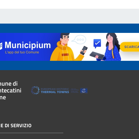
une di
tecatini
me
E DI SERVIZIO