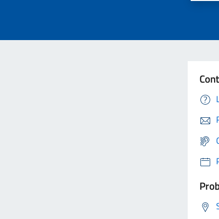
Cont
Prob